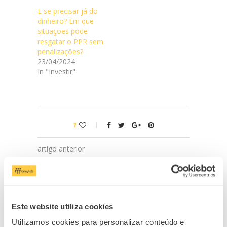
E se precisar já do
dinheiro? Em que
situações pode
resgatar o PPR sem
penalizações?
23/04/2024
In "Investir"
1
artigo anterior
MoneyLab nomeado para os prémios
Euronext Lisbon Awards
próximo artigo
Conheça as medidas do Governo para
Este website utiliza cookies
combater a crise na habitação
Utilizamos cookies para personalizar conteúdo e