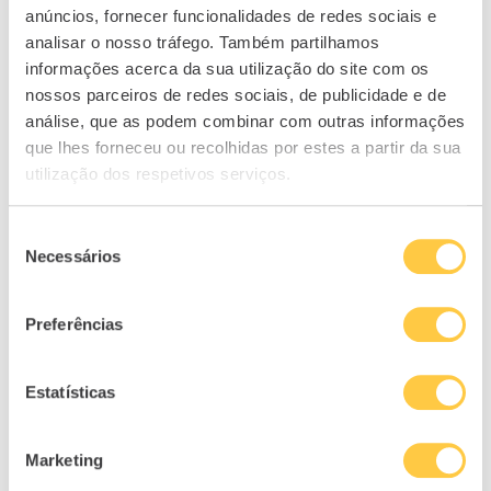
anúncios, fornecer funcionalidades de redes sociais e
RELACIONADOS
analisar o nosso tráfego. Também partilhamos
informações acerca da sua utilização do site com os
nossos parceiros de redes sociais, de publicidade e de
Quais são os anexos do IRS? E...
análise, que as podem combinar com outras informações
28/03/2024
que lhes forneceu ou recolhidas por estes a partir da sua
utilização dos respetivos serviços.
Seleção
Necessários
de
consentimento
Preferências
Estatísticas
Marketing