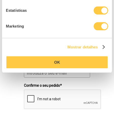
atualizada sobre os nossos
conteúdos e eventos de
finanças
Estatísticas
pessoais
.
Primeiro nome*
Marketing
Último nome*
Mostrar detalhes
OK
E-mail*
Confirme o seu pedido*