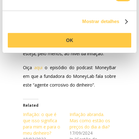
poupados crescem e não perdem valor. Se os
rendimentos obtidos forem inferiores, a
quantia aplicada inicialmente está a perder
Mostrar detalhes
valor já que os ganhos não acompanham a
subida de preços.
O mesmo vale para os
OK
salários, que devem sofrer uma alteração que
esteja, pelo menos, ao nível da inflação.
Oiça
aqui
o episódio do podcast MoneyBar
em que a fundadora do MoneyLab fala sobre
este “agente corrosivo do dinheiro”.
Related
Inflação: o que é
Inflação abranda.
que isso significa
Mas como estão os
para mim e para o
preços do dia a dia?
meu dinheiro?
17/09/2024