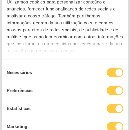
Utilizamos cookies para personalizar conteúdo e
diminuição do poder de compra dos mesmos.
anúncios, fornecer funcionalidades de redes sociais e
Podemos então perceber que, perante o
analisar o nosso tráfego. Também partilhamos
informações acerca da sua utilização do site com os
aumento generalizado de bens e serviços, é
nossos parceiros de redes sociais, de publicidade e de
necessário que também os rendimentos e o
análise, que as podem combinar com outras informações
retorno dos investimentos evoluam. A taxa de
que lhes forneceu ou recolhidas por estes a partir da sua
inflação deve servir de referência para as
utilização dos respetivos serviços.
alterações.
Seleção
Assim, ter dinheiro parado na conta pode não
Necessários
de
ser uma boa ideia. Guardar grandes valores é
consentimento
vê-los desvalorizar, ao longo do tempo, à
Preferências
boleia da inflação.
No que toca a poupanças, valem a pena
Estatísticas
aplicações com remuneração acima da
inflação, que garantem que os montantes
Marketing