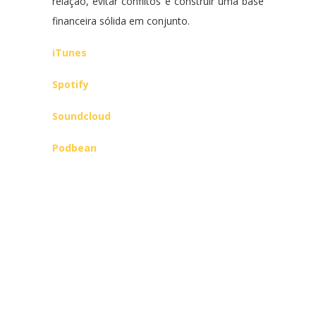
relação, evitar conflitos e construir uma base
financeira sólida em conjunto.
iTunes
Spotify
Soundcloud
Podbean