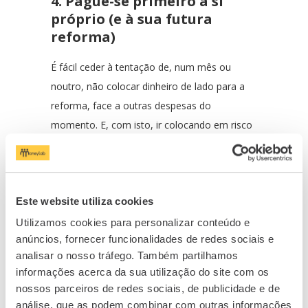
4. Pague-se primeiro a si
próprio (e à sua futura
reforma)
É fácil ceder à tentação de, num mês ou
noutro, não colocar dinheiro de lado para a
reforma, face a outras despesas do
momento. E, com isto, ir colocando em risco
o seu objetivo de complemento de reforma.
O ideal é que siga a regra de ouro de se pagar
primeiro a si próprio. Ou seja,
pôr logo de
Este website utiliza cookies
lado o valor das suas poupanças (para os
Utilizamos cookies para personalizar conteúdo e
vários objetivos) no início do mês, como
anúncios, fornecer funcionalidades de redes sociais e
se fosse uma despesa fixa
que tem de
analisar o nosso tráfego. Também partilhamos
cumprir. Desta forma, as suas poupanças
informações acerca da sua utilização do site com os
nossos parceiros de redes sociais, de publicidade e de
ficam salvaguardadas.
análise, que as podem combinar com outras informações