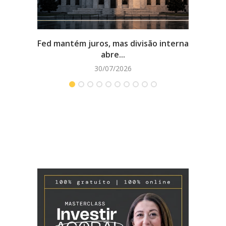
Fed mantém juros, mas divisão interna
10 di
abre...
30/07/2026