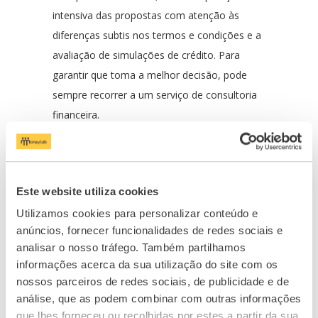
intensiva das propostas com atenção às
diferenças subtis nos termos e condições e a
avaliação de simulações de crédito. Para
garantir que toma a melhor decisão, pode
sempre recorrer a um serviço de consultoria
financeira.
Decididas estas questões, é tempo de pedir
uma pré-aprovação do crédito habitação
pretendido. Não apresse nem subestime a
Este website utiliza cookies
importância deste processo: no fim de
Utilizamos cookies para personalizar conteúdo e
contas, quando mais opções tiver para
anúncios, fornecer funcionalidades de redes sociais e
comparação, melhor.
analisar o nosso tráfego. Também partilhamos
informações acerca da sua utilização do site com os
nossos parceiros de redes sociais, de publicidade e de
Leia aqui:
IRS Jovem e habitação:
análise, que as podem combinar com outras informações
Conheça as novas medidas aprovadas
que lhes forneceu ou recolhidas por estes a partir da sua