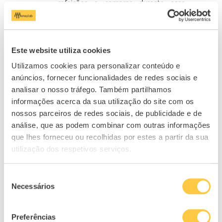
refeições e compras durante esse
período.
Este website utiliza cookies
Related
Subsídio de
Onde se pode usar
Utilizamos cookies para personalizar conteúdo e
alimentação no
o Cartão Refeição?
anúncios, fornecer funcionalidades de redes sociais e
cartão ou em
O que se pode
analisar o nosso tráfego. Também partilhamos
dinheiro: o que é
comprar? Esclareça
informações acerca da sua utilização do site com os
melhor?
todas as dúvidas
nossos parceiros de redes sociais, de publicidade e de
20/02/2024
26/05/2022
In "Gestão do
In "Gestão do
análise, que as podem combinar com outras informações
Dinheiro"
Dinheiro"
que lhes forneceu ou recolhidas por estes a partir da sua
utilização dos respetivos serviços.
Proposta do
Orçamento do
Estado para 2025:
Seleção
conheça as medidas
Necessários
de
10/10/2024
consentimento
In "Gestão do
Dinheiro"
Preferências