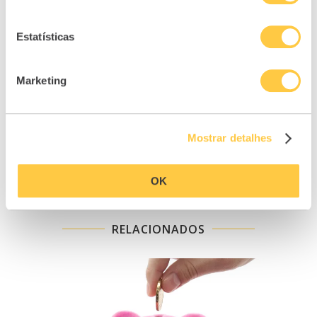
Estatísticas
2
Marketing
artigo anterior
Como resgatar mais de 7000€ do PPR
sem penalizações no IRS
Mostrar detalhes
próximo artigo
Ainda não tem um fundo de
emergência? Comece por aqui
OK
RELACIONADOS