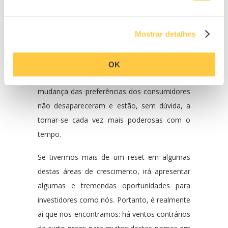
que as taxas de juro aumentam. No entanto,
o que não queremos fazer é perder de vista a
Mostrar detalhes
imagem a longo prazo, que é que estamos a
viver num mundo que está a transformar-se.
Tendências como a transição energética,
OK
digitalização, foco na sustentabilidade e
mudança das preferências dos consumidores
não desapareceram e estão, sem dúvida, a
tornar-se cada vez mais poderosas com o
tempo.
Se tivermos mais de um reset em algumas
destas áreas de crescimento, irá apresentar
algumas e tremendas oportunidades para
investidores como nós. Portanto, é realmente
aí que nos encontramos: há ventos contrários