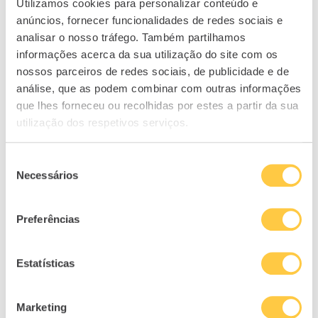
Utilizamos cookies para personalizar conteúdo e
que geram lucros e fluxos de dinheiro –
anúncios, fornecer funcionalidades de redes sociais e
aquelas com forte poder de fixação de preços
analisar o nosso tráfego. Também partilhamos
informações acerca da sua utilização do site com os
como resultado das suas posições de
nossos parceiros de redes sociais, de publicidade e de
liderança no mercado. Pensamos que este
análise, que as podem combinar com outras informações
tipo de empresas continuará a dar-se bem
que lhes forneceu ou recolhidas por estes a partir da sua
em 2022.
utilização dos respetivos serviços.
O setor tecnológico como um todo,
Seleção
particularmente as empresas que atualmente
Necessários
de
não têm lucro, pode muito bem vir a ser
consentimento
desfavorecido este ano, uma vez que os
Preferências
investidores procuram oportunidades em
partes do mercado anteriormente pouco
Estatísticas
atrativas – e, por isso, pouco valorizadas –
como o setor energético. É provável que isso
continue este ano e para além dele, à medida
Marketing