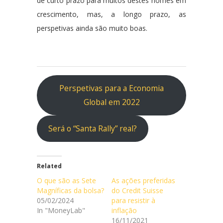
de curto prazo para muitos destes nomes em
crescimento, mas, a longo prazo, as
perspetivas ainda são muito boas.
Perspetivas para a Economia
Global em 2022
Será o “Santa Rally” real?
Related
O que são as Sete
As ações preferidas
Magníficas da bolsa?
do Credit Suisse
05/02/2024
para resistir à
In "MoneyLab"
inflação
16/11/2021