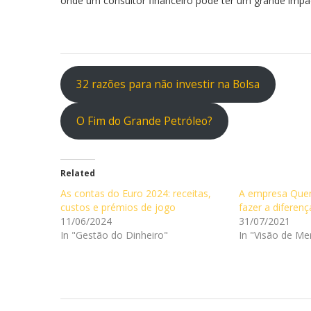
onde um consultor financeiro pode ter um grande impac
32 razões para não investir na Bolsa
O Fim do Grande Petróleo?
Related
As contas do Euro 2024: receitas,
A empresa Quen
custos e prémios de jogo
fazer a diferenç
11/06/2024
31/07/2021
In "Gestão do Dinheiro"
In "Visão de Me