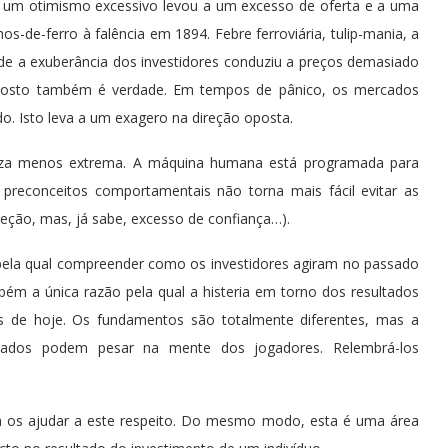
 um otimismo excessivo levou a um excesso de oferta e a uma
s-de-ferro à falência em 1894. Febre ferroviária, tulip-mania, a
de a exuberância dos investidores conduziu a preços demasiado
oposto também é verdade. Em tempos de pânico, os mercados
. Isto leva a um exagero na direção oposta.
eza menos extrema. A máquina humana está programada para
preconceitos comportamentais não torna mais fácil evitar as
eção, mas, já sabe, excesso de confiança…).
pela qual compreender como os investidores agiram no passado
bém a única razão pela qual a histeria em torno dos resultados
os de hoje. Os fundamentos são totalmente diferentes, mas a
ssados podem pesar na mente dos jogadores. Relembrá-los
ra os ajudar a este respeito. Do mesmo modo, esta é uma área