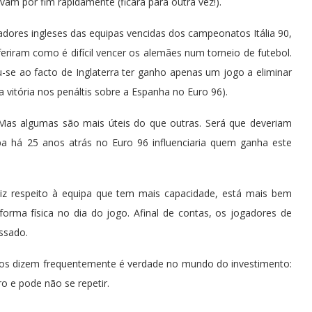
am pôr fim rapidamente (ficará para outra vez!).
adores ingleses das equipas vencidas dos campeonatos Itália 90,
eriram como é difícil vencer os alemães num torneio de futebol.
iu-se ao facto de Inglaterra ter ganho apenas um jogo a eliminar
itória nos penáltis sobre a Espanha no Euro 96).
. Mas algumas são mais úteis do que outras. Será que deveriam
 há 25 anos atrás no Euro 96 influenciaria quem ganha este
 diz respeito à equipa que tem mais capacidade, está mais bem
rma física no dia do jogo. Afinal de contas, os jogadores de
ssado.
nos dizem frequentemente é verdade no mundo do investimento:
 e pode não se repetir.