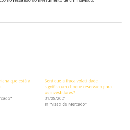
to no resultado do investimento de um indivíduo.
iana que está a
Será que a fraca volatilidade
a
significa um choque reservado para
os investidores?
rcado"
31/08/2021
In "Visão de Mercado"