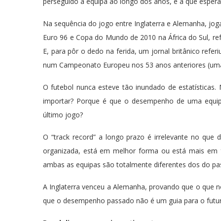
perseguido a equipa ao longo dos anos, e a que esperav
Na sequência do jogo entre Inglaterra e Alemanha, jog
Euro 96 e Copa do Mundo de 2010 na África do Sul, ref
E, para pôr o dedo na ferida, um jornal britânico refer
num Campeonato Europeu nos 53 anos anteriores (uma v
O futebol nunca esteve tão inundado de estatísticas
importar? Porque é que o desempenho de uma equipa
último jogo?
O “track record” a longo prazo é irrelevante no que
organizada, está em melhor forma ou está mais em fo
ambas as equipas são totalmente diferentes dos do pa
A Inglaterra venceu a Alemanha, provando que o que 
que o desempenho passado não é um guia para o futuro