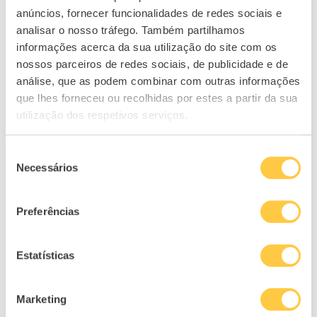
anúncios, fornecer funcionalidades de redes sociais e
analisar o nosso tráfego. Também partilhamos
RELACIONADOS
informações acerca da sua utilização do site com os
nossos parceiros de redes sociais, de publicidade e de
análise, que as podem combinar com outras informações
que lhes forneceu ou recolhidas por estes a partir da sua
utilização dos respetivos serviços.
Seleção
Necessários
de
consentimento
Preferências
Como investir com juros compostos?
O
10/09/2025
Estatísticas
Marketing