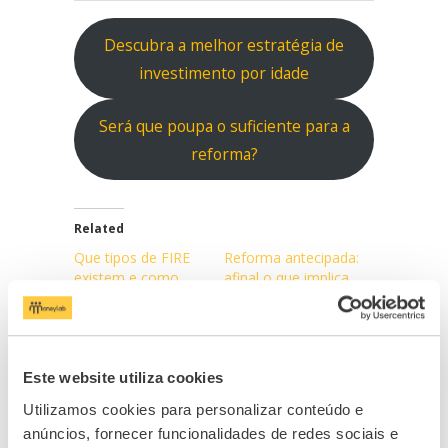
Descubra a melhor estratégia de
investimento por idade
Será que poupa o suficiente para a
reforma?
Related
Que tipos de FIRE
Reforma antecipada:
existem e como
afinal o que implica
funcionam?
realmente sair mais
17/05/2024
cedo do mercado de
In "Investir"
trabalho?
14/05/2026
In "Destaques"
Este website utiliza cookies
Utilizamos cookies para personalizar conteúdo e
5 erros comuns a
evitar ao preparar a
anúncios, fornecer funcionalidades de redes sociais e