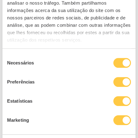
reforma depois dos
analisar o nosso tráfego. Também partilhamos
50
informações acerca da sua utilização do site com os
25/05/2026
nossos parceiros de redes sociais, de publicidade e de
In "Destaques"
análise, que as podem combinar com outras informações
que lhes forneceu ou recolhidas por estes a partir da sua
utilização dos respetivos serviços.
1
Seleção
Necessários
de
artigo anterior
consentimento
Até que as Contas nos Separem [Dicas
de Finanças Pessoais para Casais]
Preferências
próximo artigo
Empresário português responsável
Estatísticas
pela “Revenge of The 90s” partilha
história de sucesso
Marketing
RELACIONADOS