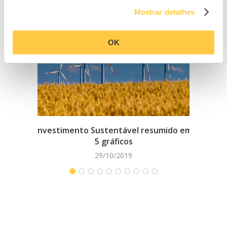
Mostrar detalhes
OK
Investimento Sustentável resumido em
6 
5 gráficos
29/10/2019