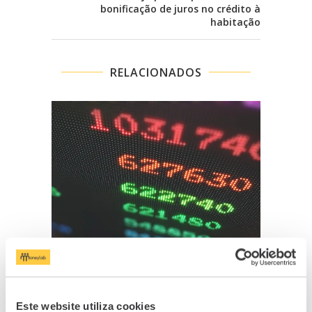
bonificação de juros no crédito à
habitação
RELACIONADOS
Lisboa segue tendência europeia e
Curv
acaba a...
15/10/2021
Este website utiliza cookies