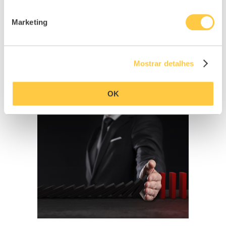
artigo anterior
Certificados de Aforro vs Certificados
Marketing
do Tesouro
próximo artigo
Sabe o que controla o seu bolso?
Mostrar detalhes
RELACIONADOS
OK