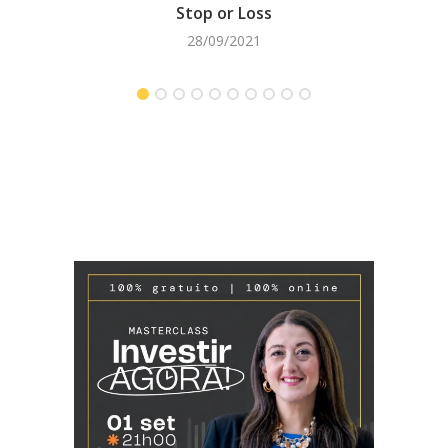
Stop or Loss
Web S
28/09/2021