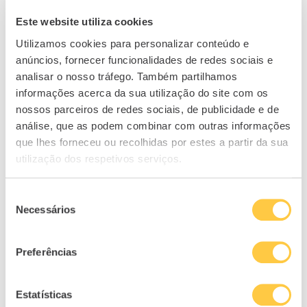
Cartão, dinheiro ou
O MB WAY é mais
MB Way? Saiba qual
do que pagar e
Este website utiliza cookies
é o método de
receber dinheiro.
Utilizamos cookies para personalizar conteúdo e
pagamento
Conheça todas as
anúncios, fornecer funcionalidades de redes sociais e
preferido dos
vantagens
portugueses
08/09/2025
analisar o nosso tráfego. Também partilhamos
20/04/2023
In "MoneyLab"
informações acerca da sua utilização do site com os
In "Gestão do
nossos parceiros de redes sociais, de publicidade e de
Dinheiro"
análise, que as podem combinar com outras informações
O que são e quais
que lhes forneceu ou recolhidas por estes a partir da sua
as vantagens dos
utilização dos respetivos serviços.
cartões virtuais?
19/02/2024
In "Gestão do
Seleção
Dinheiro"
Necessários
de
consentimento
Preferências
1
Estatísticas