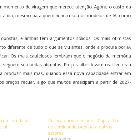
 momento de viragem que merece atenção. Agora, o custo da
 dia a dia, mesmo para quem nunca usou os modelos de IA, como
s opostas, e ambas têm argumentos sólidos. Os mais otimistas
to diferente de tudo o que se viu antes, onde a procura por IA
 ficar. Os mais cautelosos lembram que o negócio da memória
ria seguem-se quedas abruptas. Preços altos levam os clientes a
a a produzir mais mas, quando essa nova capacidade entrar em
os preços recuar, algo que muitos antecipam a partir de 2027-
 na corrida da
Rotação nos mercados: Capital flui
icial
de semicondutores para outros
setores
08/07/2026