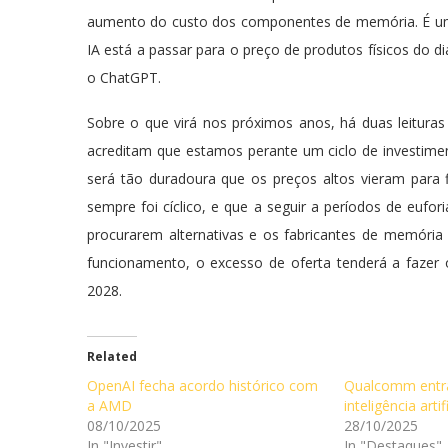
aumento do custo dos componentes de memória. É um
IA está a passar para o preço de produtos físicos do
o ChatGPT.
Sobre o que virá nos próximos anos, há duas leitura
acreditam que estamos perante um ciclo de investimen
será tão duradoura que os preços altos vieram para
sempre foi cíclico, e que a seguir a períodos de eufo
procurarem alternativas e os fabricantes de memóri
funcionamento, o excesso de oferta tenderá a fazer 
2028.
Related
OpenAI fecha acordo histórico com
Qualcomm entra
a AMD
inteligência artif
08/10/2025
28/10/2025
In "Investir"
In "Destaques"