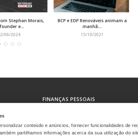
com Stephan Morais,
BCP e EDP Renováveis animam a
founder e...
manhã...
2/06/2024
15/10/2021
FINANÇAS PESSOAIS
es
Simulador de crédito à habitação
rsonalizar conteúdo e anúncios, fornecer funcionalidades de re
Simulador poupança mensal-objetivo
 Também partilhamos informações acerca da sua utilização do si