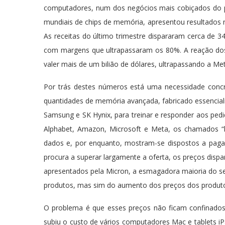
computadores, num dos negócios mais cobiçados do p
mundiais de chips de memória, apresentou resultados
As receitas do último trimestre dispararam cerca de 
com margens que ultrapassaram os 80%. A reação dos 
valer mais de um bilião de dólares, ultrapassando a Met
Por trás destes números está uma necessidade concre
quantidades de memória avançada, fabricado essencia
Samsung e SK Hynix, para treinar e responder aos pedi
Alphabet, Amazon, Microsoft e Meta, os chamados “hy
dados e, por enquanto, mostram-se dispostos a pagar 
procura a superar largamente a oferta, os preços dispa
apresentados pela Micron, a esmagadora maioria do 
produtos, mas sim do aumento dos preços dos produtos
O problema é que esses preços não ficam confinado
subiu o custo de vários computadores Mac e tablets i