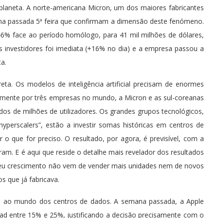
laneta. A norte-americana Micron, um dos maiores fabricantes
 na passada 5ª feira que confirmam a dimensão deste fenómeno.
346% face ao período homólogo, para 41 mil milhões de dólares,
investidores foi imediata (+16% no dia) e a empresa passou a
a.
ta. Os modelos de inteligência artificial precisam de enormes
lmente por três empresas no mundo, a Micron e as sul-coreanas
dos de milhões de utilizadores. Os grandes grupos tecnológicos,
perscalers”, estão a investir somas históricas em centros de
o que for preciso. O resultado, por agora, é previsível, com a
ram. E é aqui que reside o detalhe mais revelador dos resultados
seu crescimento não vem de vender mais unidades nem de novos
 que já fabricava.
s ao mundo dos centros de dados. A semana passada, a Apple
Pad entre 15% e 25%, justificando a decisão precisamente com o