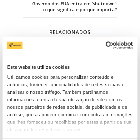
Governo dos EUA entra em ‘shutdown’:
o que significa e porque importa?
RELACIONADOS
Este website utiliza cookies
Utilizamos cookies para personalizar conteúdo e
anúncios, fornecer funcionalidades de redes sociais e
analisar o nosso tráfego. Também partilhamos
informações acerca da sua utilização do site com os
nossos parceiros de redes sociais, de publicidade e de
análise, que as podem combinar com outras informações
Bancos dão informação errada sobre
Créd
que lhes forneceu ou recolhidas por estes a partir da sua
Crédito à...
utilização dos respetivos serviços.
11/09/2024