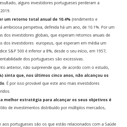
esultado, alguns investidores portugueses perderam a
 2019.
r um retorno total anual de 10.4%
(rendimento e
 já ambiciosa perspetiva, definida há um ano, de 10.1%. Por um
s dos investidores globais, que esperam retornos anuais de
e as dos investidores europeus, que esperam em média um
ice S&P 500 é inferior a 8%, desde o seu início, em 1957,
rentabilidade dos portugueses são excessivas.
nto anterior, não surpreende que, de acordo com o estudo,
 sinta que, nos últimos cinco anos, não alcançou os
ido
. É por isso provável que este ano mais investidores
ridos.
e
a melhor estratégia para alcançar os seus objetivos é
ólio de investimentos distribuído por múltiplos mercados,
e aos portugueses são os que estão relacionados com a Saúde