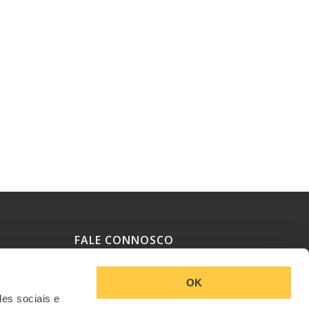
É um investidor “conservador” ou
Vale a pena diversifi
“arrojado”?
investimentos?
25/10/2021
23/07/2019
FALE CONNOSCO
OK
Política de Privacidade
des sociais e