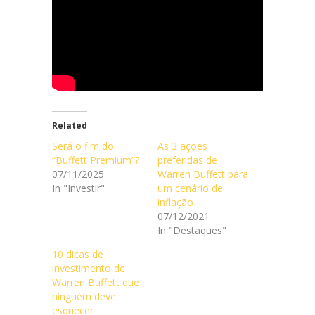
Related
Será o fim do
As 3 ações
“Buffett Premium”?
preferidas de
07/11/2025
Warren Buffett para
In "Investir"
um cenário de
inflação
07/12/2021
In "Destaques"
10 dicas de
investimento de
Warren Buffett que
ninguém deve
esquecer