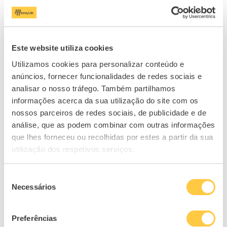
de trabalho americano comece a enfraquecer
e o desemprego aumente, os níveis de
incumprimento poderão continuar a subir.
Este website utiliza cookies
Como consequência, os riscos para a banca e
Utilizamos cookies para personalizar conteúdo e
para a economia poderão agravar-se.
anúncios, fornecer funcionalidades de redes sociais e
analisar o nosso tráfego. Também partilhamos
Em suma, os números revelam uma realidade
informações acerca da sua utilização do site com os
clara. Embora a maioria das famílias continue
nossos parceiros de redes sociais, de publicidade e de
a cumprir as suas obrigações financeiras,
análise, que as podem combinar com outras informações
uma parte crescente da população está a
que lhes forneceu ou recolhidas por estes a partir da sua
enfrentar dificuldades cada vez maiores para
utilização dos respetivos serviços.
pagar as suas dívidas.
Seleção
Necessários
de
consentimento
Preferências