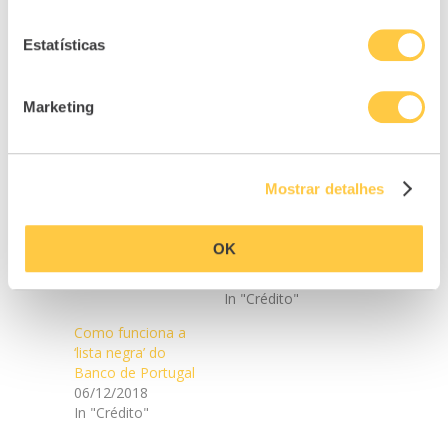
Estatísticas
Marketing
Related
Mostrar detalhes
E depois do fim das
Sabe o que é o
moratórias?
crédito consolidado?
29/09/2021
Explicamos-lhe tudo
OK
In "Crédito"
sobre esta opção
10/10/2022
In "Crédito"
Como funciona a
‘lista negra’ do
Banco de Portugal
06/12/2018
In "Crédito"