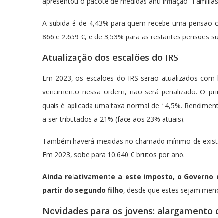
apresentou o pacote de medidas anti-inflação “Famílias
A subida é de 4,43% para quem recebe uma pensão c
866 e 2.659 €, e de 3,53% para as restantes pensões su
Atualização dos escalões do IRS
Em 2023, os escalões do IRS serão atualizados co
vencimento nessa ordem, não será penalizado. O pri
quais é aplicada uma taxa normal de 14,5%. Rendiment
a ser tributados a 21% (face aos 23% atuais).
Também haverá mexidas no chamado mínimo de existên
Em 2023, sobe para 10.640 € brutos por ano.
Ainda relativamente a este imposto, o Governo 
partir do segundo filho
, desde que estes sejam meno
Novidades para os jovens: alargamento d