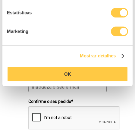
atualizada sobre os nossos
conteúdos e eventos de
finanças
Estatísticas
pessoais
.
Primeiro nome*
Marketing
Último nome*
Mostrar detalhes
OK
E-mail*
Confirme o seu pedido*