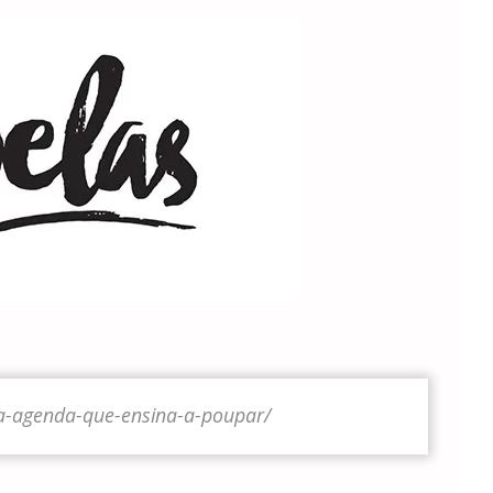
a-agenda-que-ensina-a-poupar/