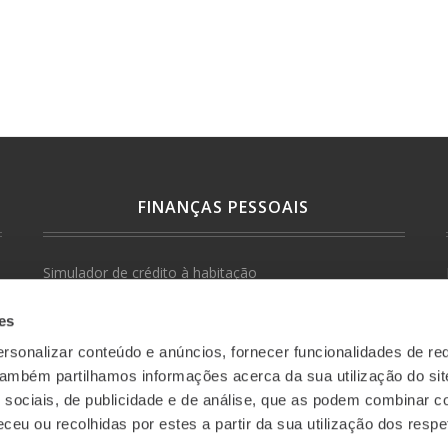
FINANÇAS PESSOAIS
Simulador de crédito à habitação
Simulador poupança mensal-objetivo
es
rsonalizar conteúdo e anúncios, fornecer funcionalidades de re
Livros
 Também partilhamos informações acerca da sua utilização do si
 sociais, de publicidade e de análise, que as podem combinar c
Media
ceu ou recolhidas por estes a partir da sua utilização dos respe