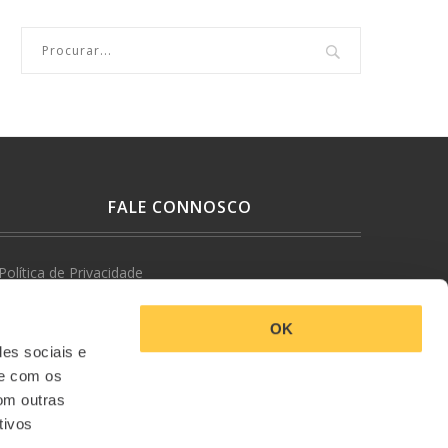
FALE CONNOSCO
Política de Privacidade
Termos e Condições
OK
des sociais e
Livro de Reclamações
te com os
om outras
Contactos e Informações
tivos