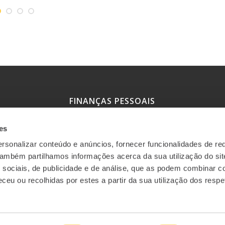
FINANÇAS PESSOAIS
es
Simulador de crédito à habitação
rsonalizar conteúdo e anúncios, fornecer funcionalidades de re
Simulador poupança mensal-objetivo
 Também partilhamos informações acerca da sua utilização do si
 sociais, de publicidade e de análise, que as podem combinar c
Livros
ceu ou recolhidas por estes a partir da sua utilização dos respe
Media