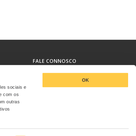
FALE CONNOSCO
OK
Política de Privacidade
des sociais e
Termos e Condições
te com os
om outras
Livro de Reclamações
tivos
Contactos e Informações