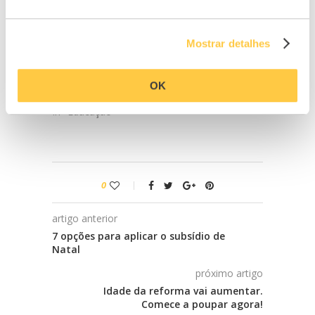
In "MoneyLab"
In "Educação"
Inscrições abertas
para a formação
Mostrar detalhes
“Do Zero à
Liberdade
Financeira”
OK
26/05/2025
In "Educação"
0
artigo anterior
7 opções para aplicar o subsídio de
Natal
próximo artigo
Idade da reforma vai aumentar.
Comece a poupar agora!