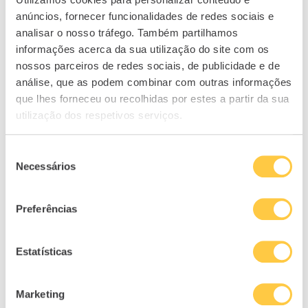
iniciar os investimentos em ETF’s/ações.
anúncios, fornecer funcionalidades de redes sociais e
Sem dúvida foi uma das melhores
analisar o nosso tráfego. Também partilhamos
decisões que tomei, ter feito a
informações acerca da sua utilização do site com os
inscrição no curso!
”
nossos parceiros de redes sociais, de publicidade e de
análise, que as podem combinar com outras informações
– João Torres, aluno do curso “Do Zero à
que lhes forneceu ou recolhidas por estes a partir da sua
utilização dos respetivos serviços.
Liberdade Financeira”
Seleção
SABER MAIS SOBRE O CURSO
Necessários
de
consentimento
Related
Preferências
Inscrições abertas:
Inscrições abertas:
Nova edição do
Vem aí nova edição
Estatísticas
Curso Online “Do
do curso “Do Zero à
Zero à Liberdade
Liberdade
Financeira”
Financeira”
Marketing
03/09/2025
04/09/2024