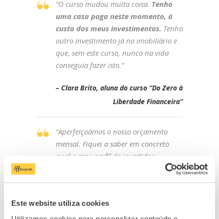
“O curso mudou muita coisa.
Tenho
uma casa paga neste momento, à
custa dos meus investimentos.
Tenho
outro investimento já no imobiliário e
que, sem este curso, nunca na vida
conseguia fazer isto.”
– Clara Brito, aluna do curso “Do Zero à
Liberdade Financeira”
“
Aperfeiçoámos o nosso orçamento
mensal. Fiquei a saber em concreto
qual o meu perfil de investidor.
Definimos alguns objetivos e um plano
a médio/longo prazo para os atingir.
Conseguimos estabelecer o nosso
Este website utiliza cookies
fundo de emergência. O passo seguinte
é fazer um PPR para ambos, e depois
Utilizamos cookies para personalizar conteúdo e