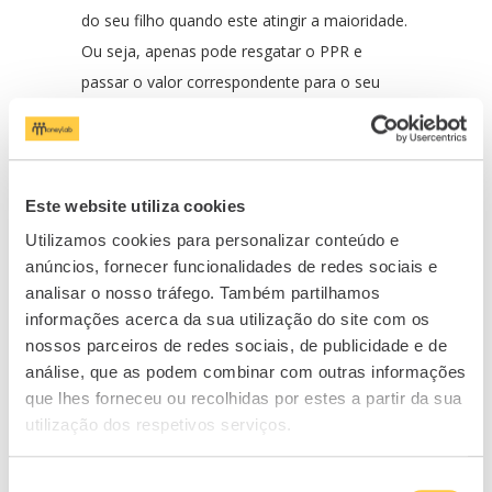
do seu filho quando este atingir a maioridade.
Ou seja, apenas pode resgatar o PPR e
passar o valor correspondente para o seu
filho – e não o produto.
5. É possível transferir o meu
Este website utiliza cookies
PPR sem ter penalizações
Utilizamos cookies para personalizar conteúdo e
fiscais?
anúncios, fornecer funcionalidades de redes sociais e
analisar o nosso tráfego. Também partilhamos
Poderá sempre transferir o seu PPR para
informações acerca da sua utilização do site com os
outra entidade (ou outro produto da mesma
nossos parceiros de redes sociais, de publicidade e de
análise, que as podem combinar com outras informações
entidade), até de forma a obter condições
que lhes forneceu ou recolhidas por estes a partir da sua
mais vantajosas, desde que já não esteja
utilização dos respetivos serviços.
abrangido por um possível período de
carência ou imposição de permanência. A
Seleção