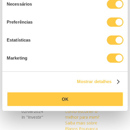
transferência de um PPR com capital
Necessários
de
garantido normalmente pressupõe o
consentimento
pagamento de uma comissão de
Preferências
transferência.
Uma vez que não se trata de um resgate, a
Estatísticas
transferência de um PPR mantém todos os
benefícios fiscais associados. Para efeitos
Marketing
fiscais, a antiguidade do PPR é relativa à data
de subscrição inicial.
Mostrar detalhes
Related
OK
Conheça os PPR
Todos os PPR têm
mais rentáveis
capital garantido?
02/08/2024
Como escolher o
In "Investir"
melhor para mim?
Saiba mais sobre
Planos Poupança