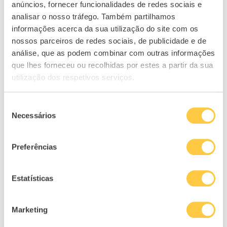
anúncios, fornecer funcionalidades de redes sociais e
RELACIONADOS
analisar o nosso tráfego. Também partilhamos
informações acerca da sua utilização do site com os
nossos parceiros de redes sociais, de publicidade e de
análise, que as podem combinar com outras informações
que lhes forneceu ou recolhidas por estes a partir da sua
utilização dos respetivos serviços.
Seleção
Necessários
de
consentimento
Preferências
O que significa pôr o dinheiro a...
01/05/2024
Estatísticas
Marketing