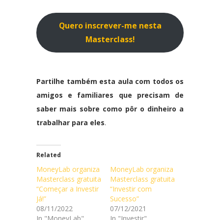
Quero inscrever-me nesta
Masterclass!
Partilhe também esta aula com todos os
amigos e familiares que precisam de
saber mais sobre como pôr o dinheiro a
trabalhar para eles
.
Related
MoneyLab organiza
MoneyLab organiza
Masterclass gratuita
Masterclass gratuita
“Começar a Investir
“Investir com
Já!”
Sucesso”
08/11/2022
07/12/2021
In "MoneyLab"
In "Investir"