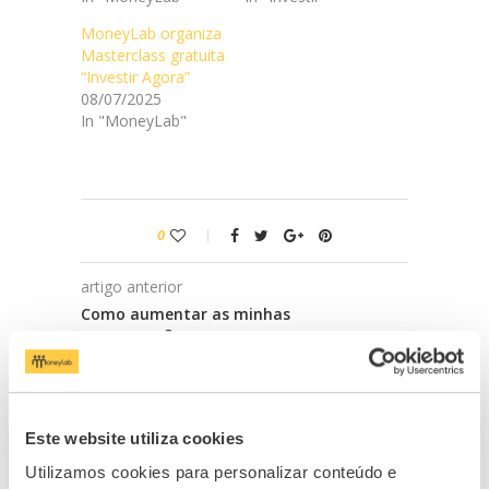
MoneyLab organiza
Masterclass gratuita
“Investir Agora”
08/07/2025
In "MoneyLab"
0
artigo anterior
Como aumentar as minhas
poupanças?
próximo artigo
Mercados reagem à demissão de
António Costa. O que dizem os
Este website utiliza cookies
analistas?
Utilizamos cookies para personalizar conteúdo e