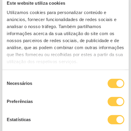
Este website utiliza cookies
Utilizamos cookies para personalizar conteúdo e
anúncios, fornecer funcionalidades de redes sociais e
analisar o nosso tráfego. Também partilhamos
informações acerca da sua utilização do site com os
NEWSLETTER
nossos parceiros de redes sociais, de publicidade e de
análise, que as podem combinar com outras informações
que lhes forneceu ou recolhidas por estes a partir da sua
Subscreva a nossa
utilização dos respetivos serviços.
Newsletter!
Seleção
Receba toda a informação
Necessários
de
atualizada sobre os nossos
consentimento
conteúdos e eventos de
finanças
pessoais
.
Preferências
Primeiro nome*
Estatísticas