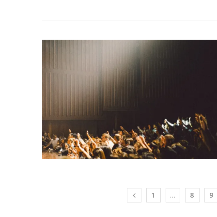
1
…
8
9