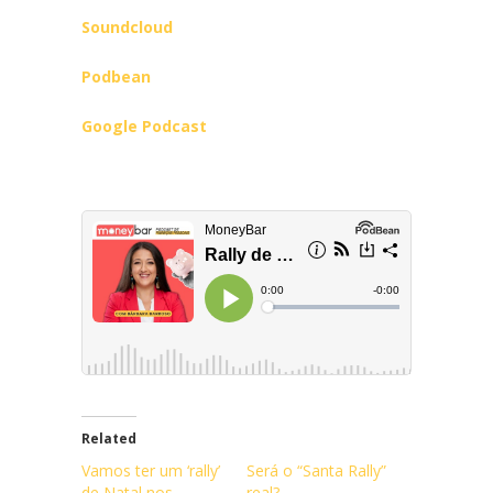
Soundcloud
Podbean
Google Podcast
Related
Vamos ter um ‘rally’
Será o “Santa Rally”
de Natal nos
real?