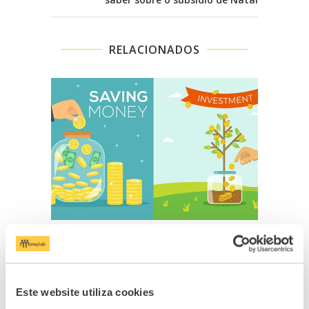
RELACIONADOS
Poupar vs Investir
R
10/06/2020
Este website utiliza cookies