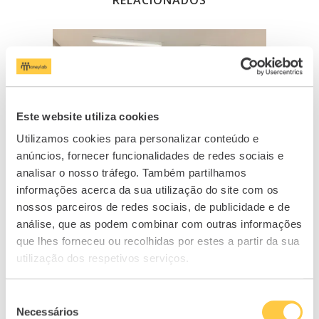
RELACIONADOS
Este website utiliza cookies
Utilizamos cookies para personalizar conteúdo e
anúncios, fornecer funcionalidades de redes sociais e
analisar o nosso tráfego. Também partilhamos
informações acerca da sua utilização do site com os
Empreendedorismo e trabalho por
Cons
nossos parceiros de redes sociais, de publicidade e de
conta de outrem...
análise, que as podem combinar com outras informações
30/11/2017
que lhes forneceu ou recolhidas por estes a partir da sua
utilização dos respetivos serviços.
Seleção
Necessários
de