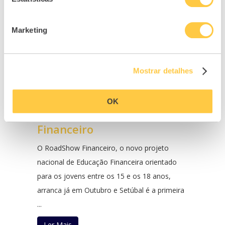
Marketing
Mostrar detalhes
Setúbal é a primeira cidade
OK
a receber o Roadshow
Financeiro
O RoadShow Financeiro, o novo projeto
nacional de Educação Financeira orientado
para os jovens entre os 15 e os 18 anos,
arranca já em Outubro e Setúbal é a primeira
...
Ler Mais