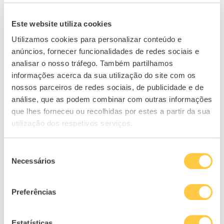
Este website utiliza cookies
Utilizamos cookies para personalizar conteúdo e
anúncios, fornecer funcionalidades de redes sociais e
analisar o nosso tráfego. Também partilhamos
informações acerca da sua utilização do site com os
nossos parceiros de redes sociais, de publicidade e de
análise, que as podem combinar com outras informações
Roadshow Financeiro na
que lhes forneceu ou recolhidas por estes a partir da sua
televisão
utilização dos respetivos serviços.
O Roadshow Financeiro, programa de
Seleção
educação financeira para jovens, já está atrair
Necessários
de
a atenção dos media. A primeira sessão
consentimento
decorreu em Setúbal e foi um sucesso com
Preferências
mais de 200 ...
Ler Mais
Estatísticas